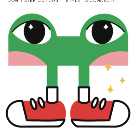
DON’T STEP OUT JUST YET—LET’S CONNECT!