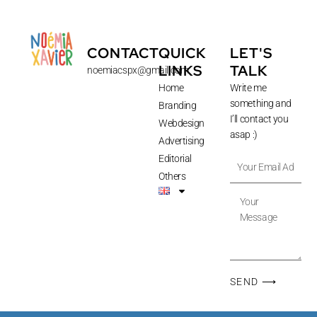
CONTACT
QUICK
LET'S
LINKS
TALK
noemiacspx@gmail.com
Home
Write me
something and
Branding
I’ll contact you
Webdesign
asap :)
Advertising
Editorial
Your
Email
Others
Address
Your
Message
SEND ⟶