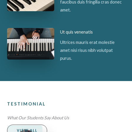
faucibus duis fringilla cras donec
amet.
Ut quis venenatis
Ultrices mauris erat molestie
amet nisi risus nibh volutpat
purus.
TESTIMONIAL
What Our Students Say About Us
VIEW ALL