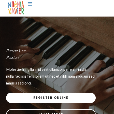
Skip
to
content
Pursue Your
Passion.
Molestie fringilla in id velit ullamcorper enim in diam
nulla facilisis felis lorem ut nec et nibh nam aliquam sed
mauris sed orci.
REGISTER ONLINE