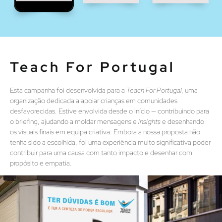
Teach For Portugal
Esta campanha foi desenvolvida para a
Teach For Portugal
, uma
organização dedicada a apoiar crianças em comunidades
desfavorecidas. Estive envolvida desde o início — contribuindo para
o briefing, ajudando a moldar mensagens e
insights
e desenhando
os visuais finais em equipa criativa. Embora a nossa proposta não
tenha sido a escolhida, foi uma experiência muito significativa poder
contribuir para uma causa com tanto impacto e desenhar com
propósito e empatia.