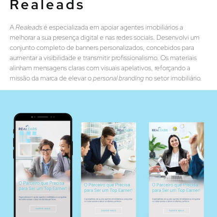
Realeads​
A
Realeads
é especializada em apoiar agentes imobiliários a
melhorar a sua presença digital e nas redes sociais. Desenvolvi um
conjunto completo de banners personalizados, concebidos para
aumentar a visibilidade e transmitir profissionalismo. Os materiais
alinham mensagens claras com visuais apelativos, reforçando a
missão da marca de elevar o
personal branding
no setor imobiliário.