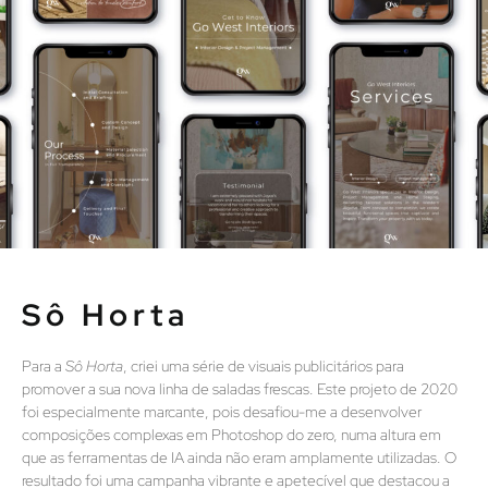
Sô Horta​
Para a
Sô Horta
, criei uma série de visuais publicitários para
promover a sua nova linha de saladas frescas. Este projeto de 2020
foi especialmente marcante, pois desafiou-me a desenvolver
composições complexas em Photoshop do zero, numa altura em
que as ferramentas de IA ainda não eram amplamente utilizadas. O
resultado foi uma campanha vibrante e apetecível que destacou a