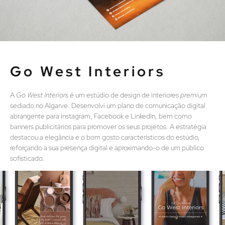
Go West Interiors
A
Go West Interiors
é um estúdio de design de interiores
premium
sediado no Algarve. Desenvolvi um plano de comunicação digital
abrangente para Instagram, Facebook e LinkedIn, bem como
banners publicitários para promover os seus projetos. A estratégia
destacou a elegância e o bom gosto característicos do estúdio,
reforçando a sua presença digital e aproximando-o de um público
sofisticado.