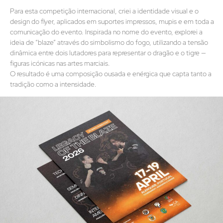
Para esta competição internacional, criei a identidade visual e o
design do flyer, aplicados em suportes impressos, mupis e em toda a
comunicação do evento. Inspirada no nome do evento, explorei a
ideia de “blaze” através do simbolismo do fogo, utilizando a tensão
dinâmica entre dois lutadores para representar o dragão e o tigre —
figuras icónicas nas artes marciais.
O resultado é uma composição ousada e enérgica que capta tanto a
tradição como a intensidade.