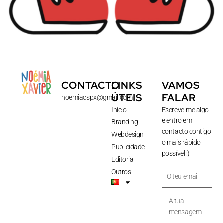
CONTACTO
LINKS
VAMOS
ÚTEIS
FALAR
noemiacspx@gmail.com
Início
Escreve-me algo
e entro em
Branding
contacto contigo
Webdesign
o mais rápido
Publicidade
possível :)
Editorial
O
Outros
teu
email
A
tua
mensagem