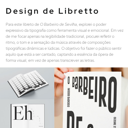
Design de Libretto
Para este libreto de
O Barbeiro de Sevilha
, explorei o poder
expressivo da tipografia como ferramenta visual e emocional. Em vez
de me focar apenas na legibilidade tradicional, procurei refletir o
ritmo, o tom e a sensação da música através de composições
tipográficas dinâmicas e lúdicas. O objetivo foi fazer o público sentir
aquilo que está a ser cantado, captando a essência da ópera de
forma visual, em vez de apenas transcrever as letras.