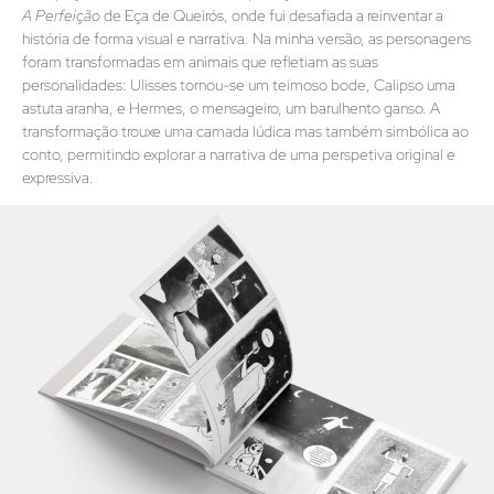
A Perfeição
de Eça de Queirós, onde fui desafiada a reinventar a
história de forma visual e narrativa. Na minha versão, as personagens
foram transformadas em animais que refletiam as suas
personalidades: Ulisses tornou-se um teimoso bode, Calipso uma
astuta aranha, e Hermes, o mensageiro, um barulhento ganso. A
transformação trouxe uma camada lúdica mas também simbólica ao
conto, permitindo explorar a narrativa de uma perspetiva original e
expressiva.