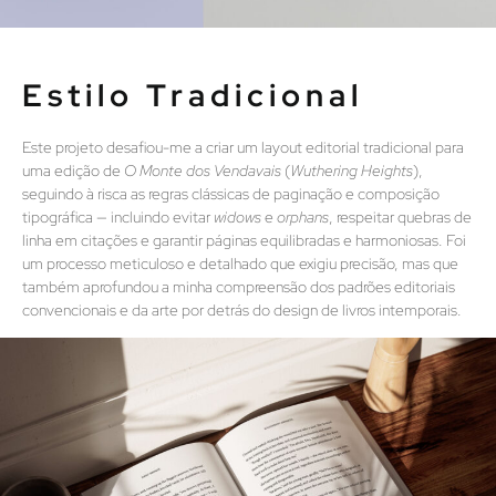
Estilo Tradicional
Este projeto desafiou-me a criar um layout editorial tradicional para
uma edição de
O Monte dos Vendavais
(
Wuthering Heights
),
seguindo à risca as regras clássicas de paginação e composição
tipográfica — incluindo evitar
widows
e
orphans
, respeitar quebras de
linha em citações e garantir páginas equilibradas e harmoniosas. Foi
um processo meticuloso e detalhado que exigiu precisão, mas que
também aprofundou a minha compreensão dos padrões editoriais
convencionais e da arte por detrás do design de livros intemporais.