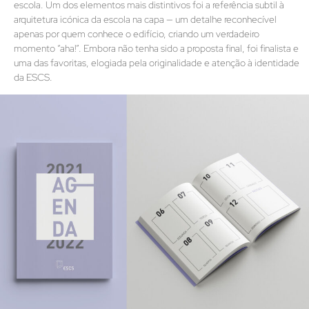
escola. Um dos elementos mais distintivos foi a referência subtil à
arquitetura icónica da escola na capa — um detalhe reconhecível
apenas por quem conhece o edifício, criando um verdadeiro
momento “aha!”. Embora não tenha sido a proposta final, foi finalista e
uma das favoritas, elogiada pela originalidade e atenção à identidade
da ESCS.